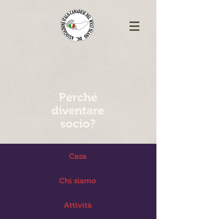
Perché
diventare
socio?
Casa
Chi siamo
Attività