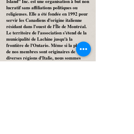
Island" Inc. est une organisation à but non
lucratif sans affiliations politiques ou
religieuses. Elle a été fondée en 1992 pour
servir les Canadiens d'origine italienne
résidant dans l'ouest de l'Île de Montréal.
Le territoire de l'association s'étend de la
municipalité de Lachine jusqu'à la
frontière de l'Ontario. Même si la plupart
de nos membres sont originaires de
diverses régions d'Italie, nous sommes
heureux de souhaiter la bienvenue aux
familles d'origine non italienne.
NOTRE MISSION...
Conserver et promouvoir la langue, la
culture et les traditions italiennes.
Organisateur d'événements culturels et
sociaux pour la communauté italienne.